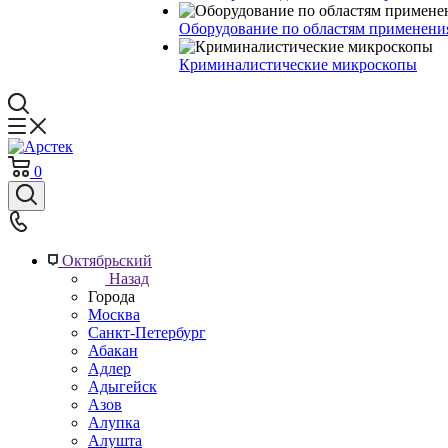
Оборудование по областям применени
Криминалистические микроскопы
0
Октябрьский
Назад
Города
Москва
Санкт-Петербург
Абакан
Адлер
Адыгейск
Азов
Алупка
Алушта