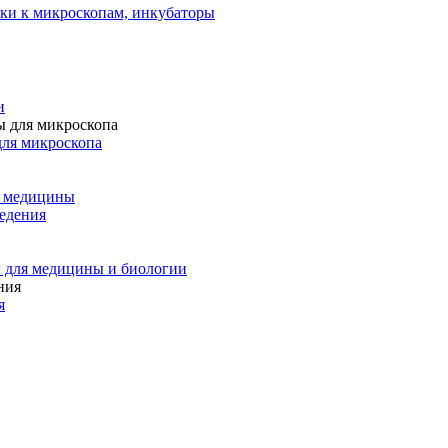
ки к микроскопам, инкубаторы
и
для микроскопа
и медицины
едения
 для медицины и биологии
я