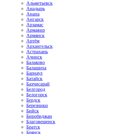
Альметьевск
Анадырь
Анапа
Ангарск
Арзамас
Армавир
Армянск
Артём
Архангельск
Астрахань
Ачинск
Балаково
Балашиха
Барнаул
Батайск
Бахчисарай
Белгород
Белогорск
Бердск
Березники
Бийск
Биробиджан
Благовещенск
Братск
Брянск