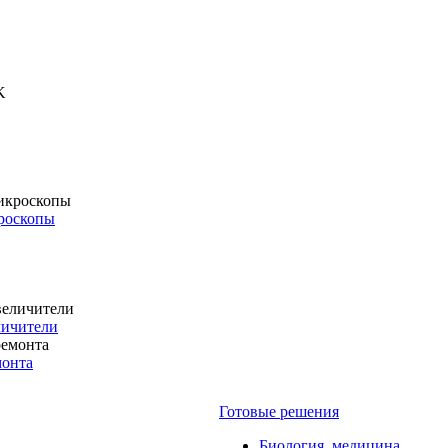
роскопы
личители
монта
Готовые решения
Биология, медицина,