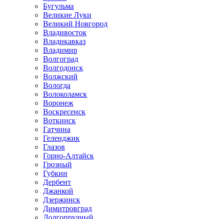
Бугульма
Великие Луки
Великий Новгород
Владивосток
Владикавказ
Владимир
Волгоград
Волгодонск
Волжский
Вологда
Волоколамск
Воронеж
Воскресенск
Воткинск
Гатчина
Геленджик
Глазов
Горно-Алтайск
Грозный
Губкин
Дербент
Джанкой
Дзержинск
Димитровград
Долгопрудный