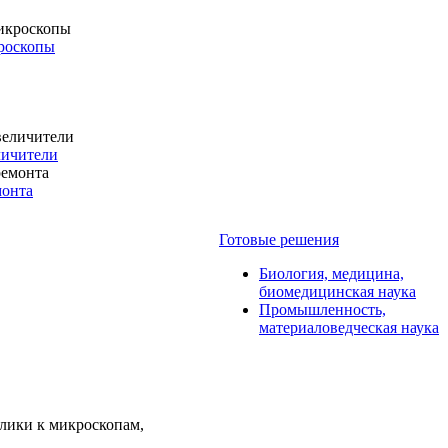
роскопы
личители
монта
Готовые решения
Биология, медицина,
биомедицинская наука
Промышленность,
материаловедческая наука