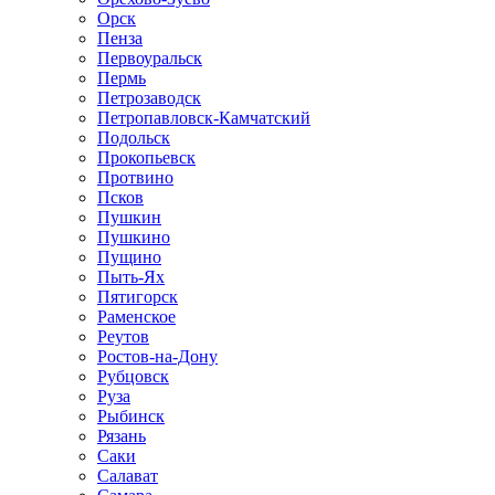
Орск
Пенза
Первоуральск
Пермь
Петрозаводск
Петропавловск-Камчатский
Подольск
Прокопьевск
Протвино
Псков
Пушкин
Пушкино
Пущино
Пыть-Ях
Пятигорск
Раменское
Реутов
Ростов-на-Дону
Рубцовск
Руза
Рыбинск
Рязань
Саки
Салават