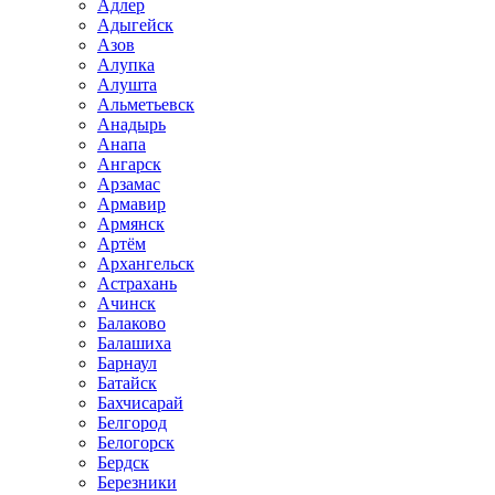
Адлер
Адыгейск
Азов
Алупка
Алушта
Альметьевск
Анадырь
Анапа
Ангарск
Арзамас
Армавир
Армянск
Артём
Архангельск
Астрахань
Ачинск
Балаково
Балашиха
Барнаул
Батайск
Бахчисарай
Белгород
Белогорск
Бердск
Березники