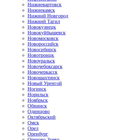
Нижневартовск
Нижнекамск
Нижний Новгород
Нижний Тагил
Новокузнецк
Новокуйбышевск
Новомосковск
Новороссийск
Новосибирск
Новотроицк
Новоуральск
Новочебоксарск
Новочеркасск
Новошахтинск
Новый Уренгой
Ногинск
Норильск
Ноябрьск
Обнинск
Одинцово
Октябрьский
Омск
Орел
Оренбург
Орехово-Зуево