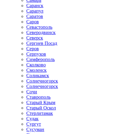
Самара
Саранск
Сарапул
Саратов
Саров
Севастополь
Северодвинск
Северск
Сергиев Посад
Серов
Серпухов
Симферополь
Сколково
Смоленск
Соликамск
Солнечногорск
Солнечногорск
Сочи
Ставрополь
Старый Крым
Старый Оскол
Стерлитамак
Судак
Сургут
Сусуман