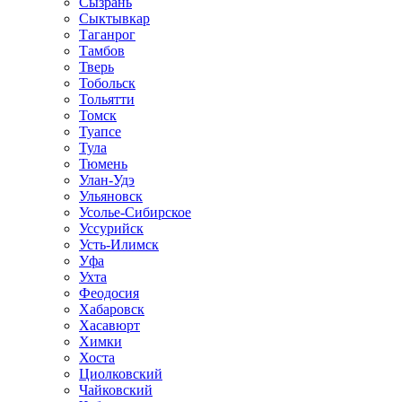
Сызрань
Сыктывкар
Таганрог
Тамбов
Тверь
Тобольск
Тольятти
Томск
Туапсе
Тула
Тюмень
Улан-Удэ
Ульяновск
Усолье-Сибирское
Уссурийск
Усть-Илимск
Уфа
Ухта
Феодосия
Хабаровск
Хасавюрт
Химки
Хоста
Циолковский
Чайковский