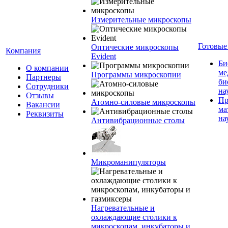
Измерительные микроскопы
Готовые
Оптические микроскопы
Компания
Evident
Би
О компании
ме
Программы микроскопии
Партнеры
би
Сотрудники
на
Отзывы
Пр
Атомно-силовые микроскопы
Вакансии
ма
Реквизиты
на
Антивибрационные столы
Микроманипуляторы
Нагревательные и
охлаждающие столики к
микроскопам, инкубаторы и