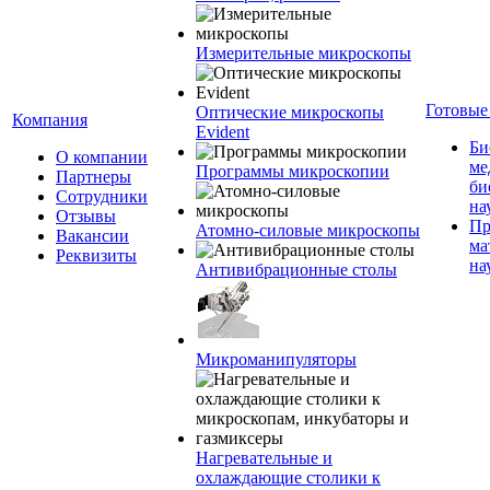
Измерительные микроскопы
Готовые
Оптические микроскопы
Компания
Evident
Би
О компании
ме
Программы микроскопии
Партнеры
би
Сотрудники
на
Отзывы
Пр
Атомно-силовые микроскопы
Вакансии
ма
Реквизиты
на
Антивибрационные столы
Микроманипуляторы
Нагревательные и
охлаждающие столики к