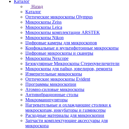
Каталог
Назад
Каталог
Оптические микроскопы Olympus
Микроскопы Zeiss
Микроскопы Leica
Микроскопы комплектации ARSTEK
Микроскопы Nikon
Цифровые камеры для микроскопов
Конфокальные и мультифотонные микроскопы
Цифровые микроскопы и сканеры
Микроскопы Nexcope
Безокулярные Микроскопы Стереоувеличители
Микроскопы для пайки, ювелиров, ремонта
Измерительные микроскопы
Оптические микроскопы Evident
Программы микроскопии
Атомно-силовые микроскопы
Антивибрационные столы
Микроманипуляторы
Нагревательные и охлаждающие столики к
микроскопам, инкубаторы и газмиксеры
Расходные материалы для микроскопии
Запчасти комплектующие аксессуары для
микроскопа