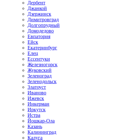
Дербент
Джанкой
Дзержинск
Димитровград
Долгопрудный
Домодедово
Евпатория
Ейск
Екатеринбург
Елец
Ессентуки
Железногорск
Жуковский
Зеленоград
Зеленодольск
Златоуст
Иваново
Ижевск
Инкерман
Иркутск
Истра
Йошкар-Ола
Казань
Калининград
Калуга