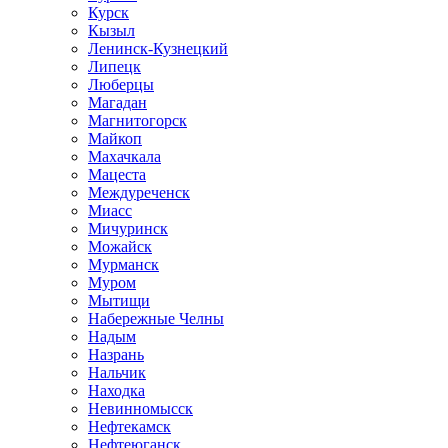
Курск
Кызыл
Ленинск-Кузнецкий
Липецк
Люберцы
Магадан
Магнитогорск
Майкоп
Махачкала
Мацеста
Междуреченск
Миасс
Мичуринск
Можайск
Мурманск
Муром
Мытищи
Набережные Челны
Надым
Назрань
Нальчик
Находка
Невинномысск
Нефтекамск
Нефтеюганск