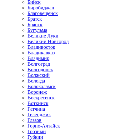
Бийск
Биробиджан
Благовещенск
Братск
Брянск
Бугульма
Великие Луки
Великий Новгород
Владивосток
Владикавказ
Владимир
Волгоград
Волгодонск
Волжский
Вологда
Волоколамск
Воронеж
Воскресенск
Воткинск
Гатчина
Геленджик
Глазов
Горно-Алтайск
Грозный
Губкин