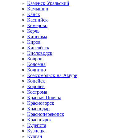
Каменск-Уральский
Камышин
Канск
Каспийск
Кемерово
Керчь
Кинешма
Киров
Киселёвск
Кисловодск
Ковров
Коломна
Колпино
Комсомольск-на-Амуре
Копейск
Королев
Кострома
Красная Поляна
Красногорск
Краснодар
Красноперекопск
Красноярск
Кудепста
Кузнецк
Курган