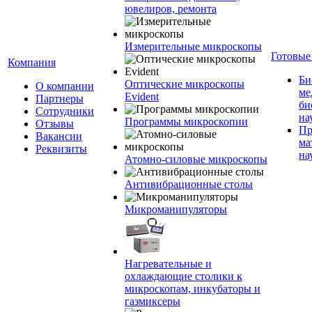
ювелиров, ремонта
Измерительные микроскопы
Готовые
Компания
Би
Оптические микроскопы
О компании
ме
Evident
Партнеры
би
Сотрудники
на
Программы микроскопии
Отзывы
Пр
Вакансии
ма
Реквизиты
на
Атомно-силовые микроскопы
Антивибрационные столы
Микроманипуляторы
Нагревательные и
охлаждающие столики к
микроскопам, инкубаторы и
газмиксеры