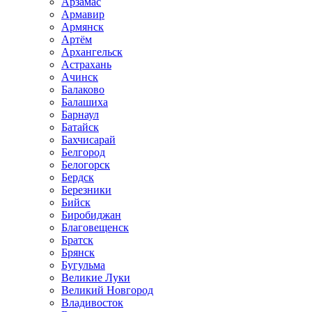
Арзамас
Армавир
Армянск
Артём
Архангельск
Астрахань
Ачинск
Балаково
Балашиха
Барнаул
Батайск
Бахчисарай
Белгород
Белогорск
Бердск
Березники
Бийск
Биробиджан
Благовещенск
Братск
Брянск
Бугульма
Великие Луки
Великий Новгород
Владивосток