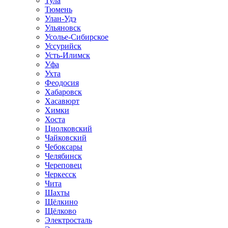
Тула
Тюмень
Улан-Удэ
Ульяновск
Усолье-Сибирское
Уссурийск
Усть-Илимск
Уфа
Ухта
Феодосия
Хабаровск
Хасавюрт
Химки
Хоста
Циолковский
Чайковский
Чебоксары
Челябинск
Череповец
Черкесск
Чита
Шахты
Щёлкино
Щёлково
Электросталь