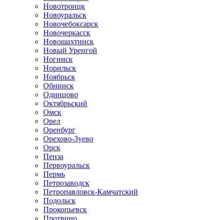
Новотроицк
Новоуральск
Новочебоксарск
Новочеркасск
Новошахтинск
Новый Уренгой
Ногинск
Норильск
Ноябрьск
Обнинск
Одинцово
Октябрьский
Омск
Орел
Оренбург
Орехово-Зуево
Орск
Пенза
Первоуральск
Пермь
Петрозаводск
Петропавловск-Камчатский
Подольск
Прокопьевск
Протвино