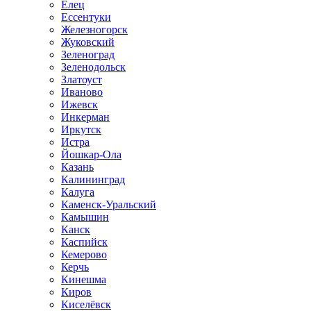
Елец
Ессентуки
Железногорск
Жуковский
Зеленоград
Зеленодольск
Златоуст
Иваново
Ижевск
Инкерман
Иркутск
Истра
Йошкар-Ола
Казань
Калининград
Калуга
Каменск-Уральский
Камышин
Канск
Каспийск
Кемерово
Керчь
Кинешма
Киров
Киселёвск