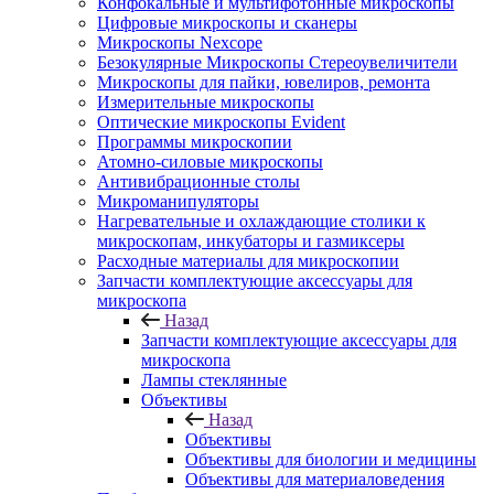
Конфокальные и мультифотонные микроскопы
Цифровые микроскопы и сканеры
Микроскопы Nexcope
Безокулярные Микроскопы Стереоувеличители
Микроскопы для пайки, ювелиров, ремонта
Измерительные микроскопы
Оптические микроскопы Evident
Программы микроскопии
Атомно-силовые микроскопы
Антивибрационные столы
Микроманипуляторы
Нагревательные и охлаждающие столики к
микроскопам, инкубаторы и газмиксеры
Расходные материалы для микроскопии
Запчасти комплектующие аксессуары для
микроскопа
Назад
Запчасти комплектующие аксессуары для
микроскопа
Лампы стеклянные
Объективы
Назад
Объективы
Объективы для биологии и медицины
Объективы для материаловедения