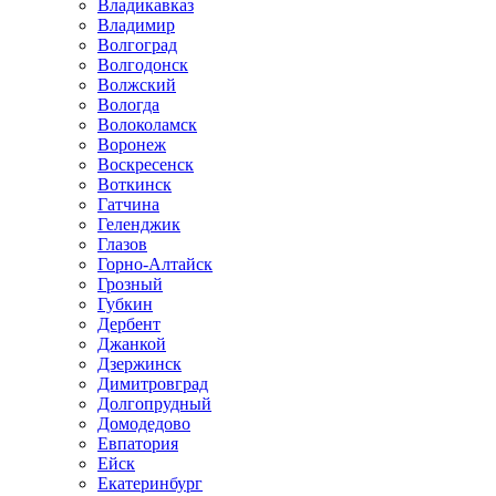
Владикавказ
Владимир
Волгоград
Волгодонск
Волжский
Вологда
Волоколамск
Воронеж
Воскресенск
Воткинск
Гатчина
Геленджик
Глазов
Горно-Алтайск
Грозный
Губкин
Дербент
Джанкой
Дзержинск
Димитровград
Долгопрудный
Домодедово
Евпатория
Ейск
Екатеринбург