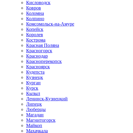
Кисловодск
Ковров
Коломна
Колпино
Комсомольск-на-Амуре
Копейск
Королев
Кострома
Красная Поляна
Красногорск
Краснодар
Красноперекопск
Красноярск
Кудепста
Кузнецк
Курган
Курск
Кызыл
Ленинск-Кузнецкий
Липецк
Люберцы
Магадан
Магнитогорск
Майкоп
Махачкала