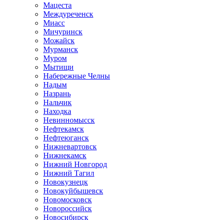
Мацеста
Междуреченск
Миасс
Мичуринск
Можайск
Мурманск
Муром
Мытищи
Набережные Челны
Надым
Назрань
Нальчик
Находка
Невинномысск
Нефтекамск
Нефтеюганск
Нижневартовск
Нижнекамск
Нижний Новгород
Нижний Тагил
Новокузнецк
Новокуйбышевск
Новомосковск
Новороссийск
Новосибирск