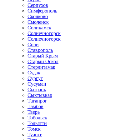
Серпухов
Симферополь
Сколково
Смоленск
Соликамск
Солнечногорск
Солнечногорск
Сочи
Ставрополь
Старый Крым
Старый Оскол
Стерлитамак
Судак
Сургут
Сусуман
Сызрань
Сыктывкар
Таганрог
Тамбов
Тверь
Тобольск
Тольятти
Томск
Туапсе