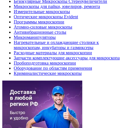
Безокулярные Микроскопы Стереоувеличители
Микроскопы для пайки, ювелиров, ремонта
Измерительные микроскопы
Оптические микроскопы Evident
Программы микроскопии
Атомно-силовые микроскопы
Антивибрационные столы
Микроманипуляторы
Нагревательные и охлаждающие столики к
микроскопам, инкубаторы и газмиксеры
Расходные материалы для микроскопии
Запчасти комплектующие аксессуары для микроскопа
Пробоподготовка микроскопии
Оборудование по областям применения
Криминалистические микроскопы