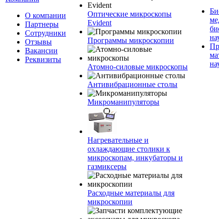
Би
Оптические микроскопы
О компании
ме
Evident
Партнеры
би
Сотрудники
на
Программы микроскопии
Отзывы
Пр
Вакансии
ма
Реквизиты
на
Атомно-силовые микроскопы
Антивибрационные столы
Микроманипуляторы
Нагревательные и
охлаждающие столики к
микроскопам, инкубаторы и
газмиксеры
Расходные материалы для
микроскопии