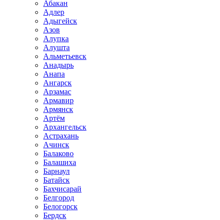
Абакан
Адлер
Адыгейск
Азов
Алупка
Алушта
Альметьевск
Анадырь
Анапа
Ангарск
Арзамас
Армавир
Армянск
Артём
Архангельск
Астрахань
Ачинск
Балаково
Балашиха
Барнаул
Батайск
Бахчисарай
Белгород
Белогорск
Бердск