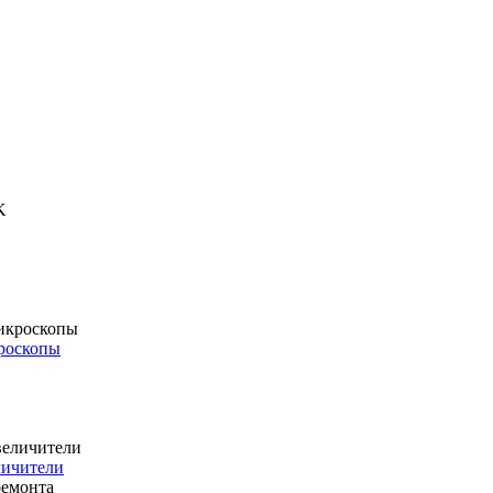
роскопы
личители