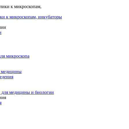
ки к микроскопам, инкубаторы
и
для микроскопа
и медицины
едения
 для медицины и биологии
я