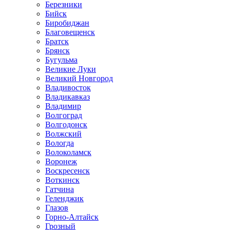
Березники
Бийск
Биробиджан
Благовещенск
Братск
Брянск
Бугульма
Великие Луки
Великий Новгород
Владивосток
Владикавказ
Владимир
Волгоград
Волгодонск
Волжский
Вологда
Волоколамск
Воронеж
Воскресенск
Воткинск
Гатчина
Геленджик
Глазов
Горно-Алтайск
Грозный