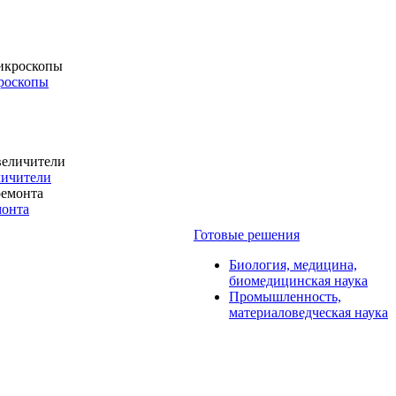
роскопы
личители
монта
Готовые решения
Биология, медицина,
биомедицинская наука
Промышленность,
материаловедческая наука