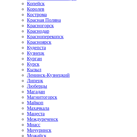
Копейск
Королев
Кострома
Красная Поляна
Красногорск
Краснодар
Красноперекопск
Красноярск
Кудепста
Кузнецк
Курган
Курск
Кызыл
Ленинск-Кузнецкий
Липецк
Люберцы
Магадан
Магнитогорск
Майкоп
Махачкала
Мацеста
Междуреченск
Миасс
Мичуринск
Можайск