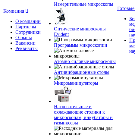
Измерительные микроскопы
Готовые
Компания
Би
О компании
ме
Партнеры
Оптические микроскопы
би
Сотрудники
Evident
на
Отзывы
Пр
Вакансии
Программы микроскопии
ма
Реквизиты
на
Атомно-силовые микроскопы
Антивибрационные столы
Микроманипуляторы
Нагревательные и
охлаждающие столики к
микроскопам, инкубаторы и
газмиксеры