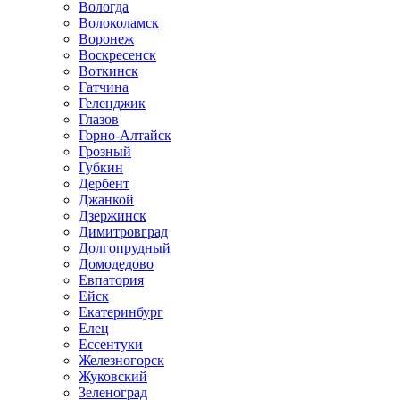
Вологда
Волоколамск
Воронеж
Воскресенск
Воткинск
Гатчина
Геленджик
Глазов
Горно-Алтайск
Грозный
Губкин
Дербент
Джанкой
Дзержинск
Димитровград
Долгопрудный
Домодедово
Евпатория
Ейск
Екатеринбург
Елец
Ессентуки
Железногорск
Жуковский
Зеленоград