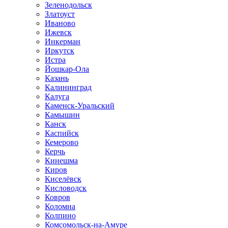
Зеленодольск
Златоуст
Иваново
Ижевск
Инкерман
Иркутск
Истра
Йошкар-Ола
Казань
Калининград
Калуга
Каменск-Уральский
Камышин
Канск
Каспийск
Кемерово
Керчь
Кинешма
Киров
Киселёвск
Кисловодск
Ковров
Коломна
Колпино
Комсомольск-на-Амуре