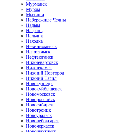
Мурманск
Муром
Мытищи
Набережные Челны
Надым
Назрань
Нальчик
Находка
Невинномысск
Нефтекамск
Нефтеюганск
Нижневартовск
Нижнекамск
Нижний Новгород
Нижний Тагил
Новокузнецк
Новокуйбышевск
Новомосковск
Новороссийск
Новосибирск
Новотроицк
Новоуральск
Новочебоксарск
Новочеркасск
Новошахтинск