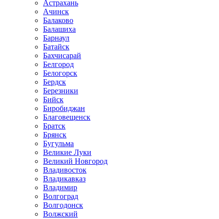
Астрахань
Ачинск
Балаково
Балашиха
Барнаул
Батайск
Бахчисарай
Белгород
Белогорск
Бердск
Березники
Бийск
Биробиджан
Благовещенск
Братск
Брянск
Бугульма
Великие Луки
Великий Новгород
Владивосток
Владикавказ
Владимир
Волгоград
Волгодонск
Волжский