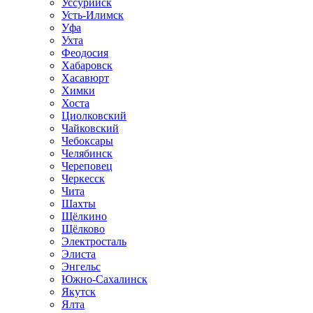
Уссурийск
Усть-Илимск
Уфа
Ухта
Феодосия
Хабаровск
Хасавюрт
Химки
Хоста
Циолковский
Чайковский
Чебоксары
Челябинск
Череповец
Черкесск
Чита
Шахты
Щёлкино
Щёлково
Электросталь
Элиста
Энгельс
Южно-Сахалинск
Якутск
Ялта