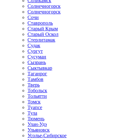
Соликамск
Солнечногорск
Солнечногорск
Сочи
Ставрополь
Старый Крым
Старый Оскол
Стерлитамак
Судак
Сургут
Сусуман
Сызрань
Сыктывкар
Таганрог
Тамбов
Тверь
Тобольск
Тольятти
Томск
Туапсе
Тула
Тюмень
Улан-Удэ
Ульяновск
Усолье-Сибирское