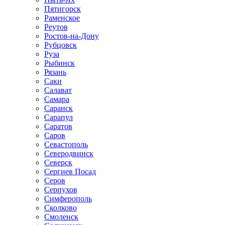
Пятигорск
Раменское
Реутов
Ростов-на-Дону
Рубцовск
Руза
Рыбинск
Рязань
Саки
Салават
Самара
Саранск
Сарапул
Саратов
Саров
Севастополь
Северодвинск
Северск
Сергиев Посад
Серов
Серпухов
Симферополь
Сколково
Смоленск