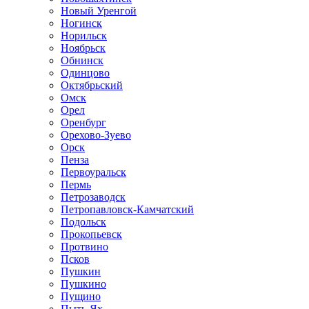
Новый Уренгой
Ногинск
Норильск
Ноябрьск
Обнинск
Одинцово
Октябрьский
Омск
Орел
Оренбург
Орехово-Зуево
Орск
Пенза
Первоуральск
Пермь
Петрозаводск
Петропавловск-Камчатский
Подольск
Прокопьевск
Протвино
Псков
Пушкин
Пушкино
Пущино
Пыть-Ях