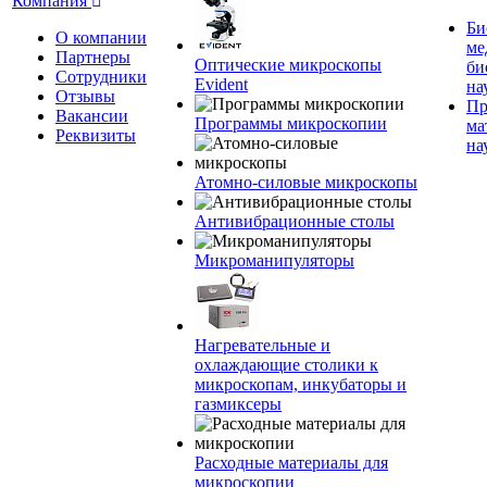
Компания
Би
О компании
ме
Партнеры
Оптические микроскопы
би
Сотрудники
Evident
на
Отзывы
Пр
Вакансии
Программы микроскопии
ма
Реквизиты
на
Атомно-силовые микроскопы
Антивибрационные столы
Микроманипуляторы
Нагревательные и
охлаждающие столики к
микроскопам, инкубаторы и
газмиксеры
Расходные материалы для
микроскопии