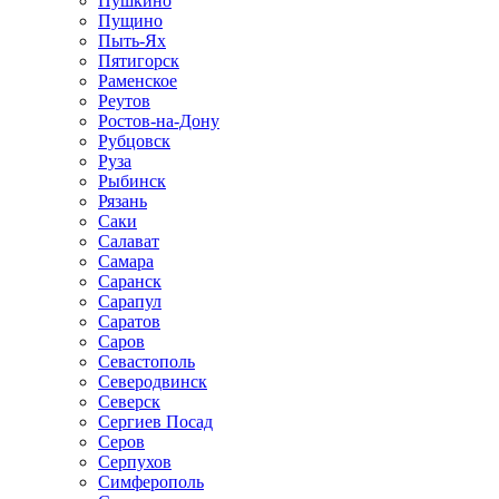
Пушкино
Пущино
Пыть-Ях
Пятигорск
Раменское
Реутов
Ростов-на-Дону
Рубцовск
Руза
Рыбинск
Рязань
Саки
Салават
Самара
Саранск
Сарапул
Саратов
Саров
Севастополь
Северодвинск
Северск
Сергиев Посад
Серов
Серпухов
Симферополь