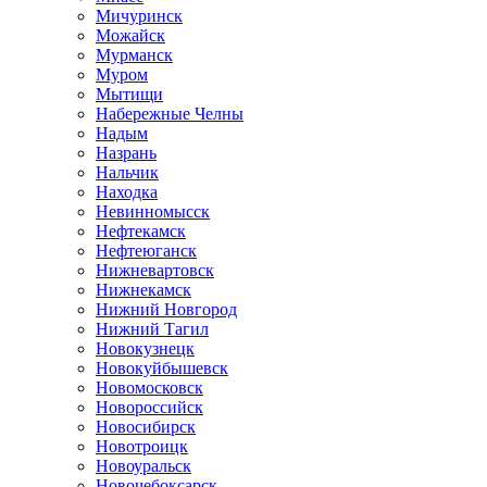
Мичуринск
Можайск
Мурманск
Муром
Мытищи
Набережные Челны
Надым
Назрань
Нальчик
Находка
Невинномысск
Нефтекамск
Нефтеюганск
Нижневартовск
Нижнекамск
Нижний Новгород
Нижний Тагил
Новокузнецк
Новокуйбышевск
Новомосковск
Новороссийск
Новосибирск
Новотроицк
Новоуральск
Новочебоксарск