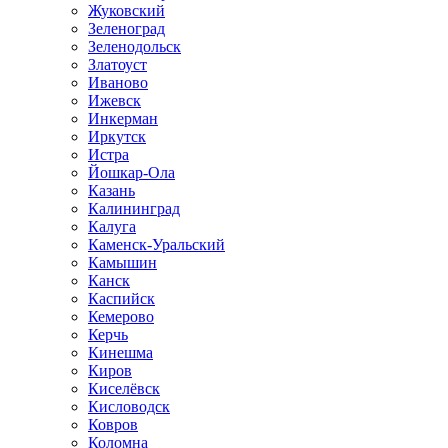
Жуковский
Зеленоград
Зеленодольск
Златоуст
Иваново
Ижевск
Инкерман
Иркутск
Истра
Йошкар-Ола
Казань
Калининград
Калуга
Каменск-Уральский
Камышин
Канск
Каспийск
Кемерово
Керчь
Кинешма
Киров
Киселёвск
Кисловодск
Ковров
Коломна