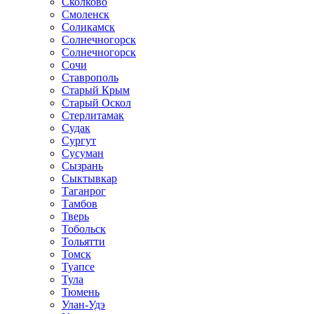
Сколково
Смоленск
Соликамск
Солнечногорск
Солнечногорск
Сочи
Ставрополь
Старый Крым
Старый Оскол
Стерлитамак
Судак
Сургут
Сусуман
Сызрань
Сыктывкар
Таганрог
Тамбов
Тверь
Тобольск
Тольятти
Томск
Туапсе
Тула
Тюмень
Улан-Удэ