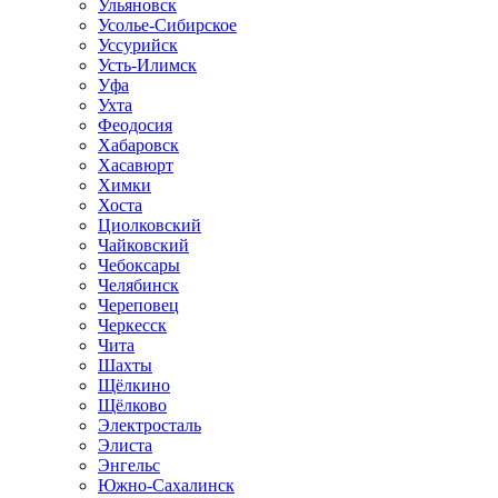
Ульяновск
Усолье-Сибирское
Уссурийск
Усть-Илимск
Уфа
Ухта
Феодосия
Хабаровск
Хасавюрт
Химки
Хоста
Циолковский
Чайковский
Чебоксары
Челябинск
Череповец
Черкесск
Чита
Шахты
Щёлкино
Щёлково
Электросталь
Элиста
Энгельс
Южно-Сахалинск