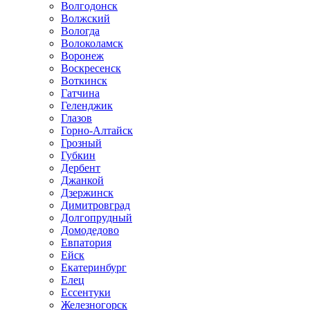
Волгодонск
Волжский
Вологда
Волоколамск
Воронеж
Воскресенск
Воткинск
Гатчина
Геленджик
Глазов
Горно-Алтайск
Грозный
Губкин
Дербент
Джанкой
Дзержинск
Димитровград
Долгопрудный
Домодедово
Евпатория
Ейск
Екатеринбург
Елец
Ессентуки
Железногорск