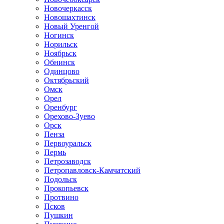
Новочеркасск
Новошахтинск
Новый Уренгой
Ногинск
Норильск
Ноябрьск
Обнинск
Одинцово
Октябрьский
Омск
Орел
Оренбург
Орехово-Зуево
Орск
Пенза
Первоуральск
Пермь
Петрозаводск
Петропавловск-Камчатский
Подольск
Прокопьевск
Протвино
Псков
Пушкин