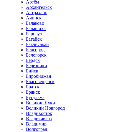
Артём
Архангельск
Астрахань
Ачинск
Балаково
Балашиха
Барнаул
Батайск
Бахчисарай
Белгород
Белогорск
Бердск
Березники
Бийск
Биробиджан
Благовещенск
Братск
Брянск
Бугульма
Великие Луки
Великий Новгород
Владивосток
Владикавказ
Владимир
Волгоград