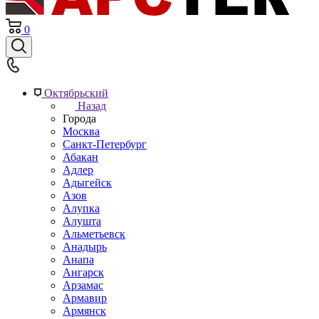
0
Октябрьский
Назад
Города
Москва
Санкт-Петербург
Абакан
Адлер
Адыгейск
Азов
Алупка
Алушта
Альметьевск
Анадырь
Анапа
Ангарск
Арзамас
Армавир
Армянск