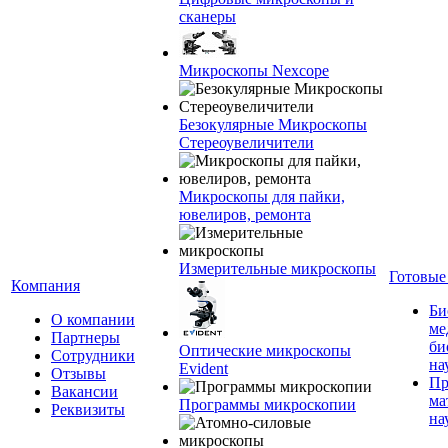
сканеры
Микроскопы Nexcope
Безокулярные Микроскопы
Стереоувеличители
Микроскопы для пайки,
ювелиров, ремонта
Измерительные микроскопы
Готовые
Компания
Би
О компании
ме
Партнеры
би
Оптические микроскопы
Сотрудники
на
Evident
Отзывы
Пр
Вакансии
ма
Программы микроскопии
Реквизиты
на