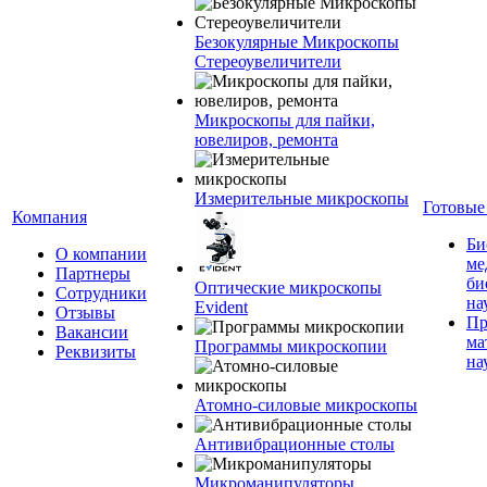
Безокулярные Микроскопы
Стереоувеличители
Микроскопы для пайки,
ювелиров, ремонта
Измерительные микроскопы
Готовые
Компания
Би
О компании
ме
Партнеры
би
Оптические микроскопы
Сотрудники
на
Evident
Отзывы
Пр
Вакансии
ма
Программы микроскопии
Реквизиты
на
Атомно-силовые микроскопы
Антивибрационные столы
Микроманипуляторы