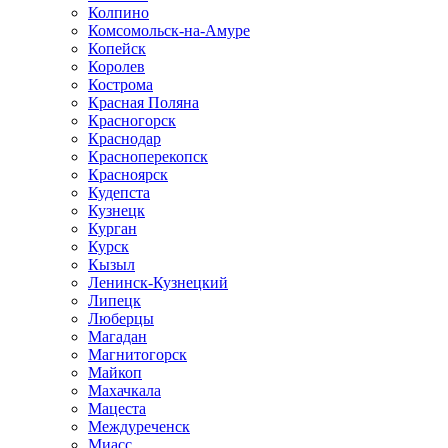
Колпино
Комсомольск-на-Амуре
Копейск
Королев
Кострома
Красная Поляна
Красногорск
Краснодар
Красноперекопск
Красноярск
Кудепста
Кузнецк
Курган
Курск
Кызыл
Ленинск-Кузнецкий
Липецк
Люберцы
Магадан
Магнитогорск
Майкоп
Махачкала
Мацеста
Междуреченск
Миасс