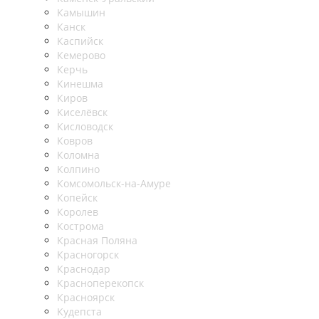
Камышин
Канск
Каспийск
Кемерово
Керчь
Кинешма
Киров
Киселёвск
Кисловодск
Ковров
Коломна
Колпино
Комсомольск-на-Амуре
Копейск
Королев
Кострома
Красная Поляна
Красногорск
Краснодар
Красноперекопск
Красноярск
Кудепста