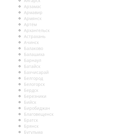
Ангарск
Арзамас
Армавир
Армянск
Артём
Архангельск
Астрахань
Ачинск
Балаково
Балашиха
Барнаул
Батайск
Бахчисарай
Белгород
Белогорск
Бердск
Березники
Бийск
Биробиджан
Благовещенск
Братск
Брянск
Бугульма