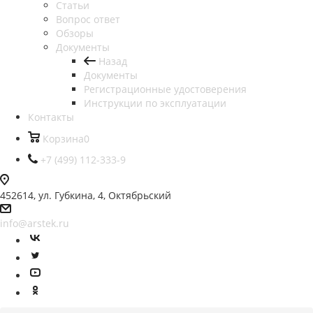
Статьи
Вопрос ответ
Обзоры
Документы
Назад
Документы
Регистрационные удостоверения
Инструкции по эксплуатации
Контакты
Корзина
0
+7 (499) 112-333-9
452614, ул. Губкина, 4, Октябрьский
info@arstek.ru