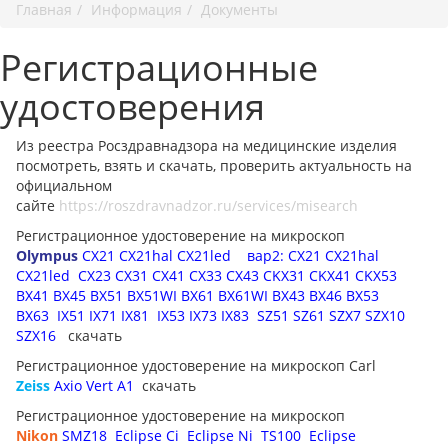
Главная
Информация
Документы
Регистрационные
удостоверения
Из реестра Росздравнадзора на медицинские изделия
посмотреть, взять и скачать, проверить актуальность на
официальном
сайте
https://roszdravnadzor.ru/services/misearch
Регистрационное удостоверение на микроскоп
Olympus
CX21 CX21hal CX21led
вар2: CX21 CX21hal
CX21led
CX23 CX31 CX41 CX33 CX43
CKX31 CKX41
CKX53
BX41 BX45 BX51 BX51WI BX61 BX61WI BX43 BX46 BX53
BX63
IX51 IX71 IX81
IX53 IX73 IX83
SZ51 SZ61 SZX7 SZX10
SZX16
скачать
Регистрационное удостоверение на микроскоп Carl
Zeiss
Axio Vert A1
скачать
Регистрационное удостоверение на микроскоп
Nikon
SMZ18
Eclipse Ci
Eclipse Ni
TS100
Eclipse