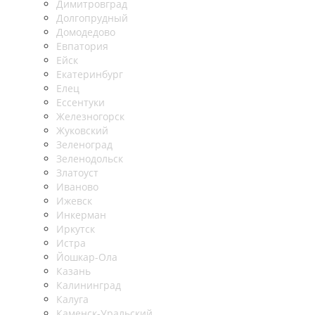
Димитровград
Долгопрудный
Домодедово
Евпатория
Ейск
Екатеринбург
Елец
Ессентуки
Железногорск
Жуковский
Зеленоград
Зеленодольск
Златоуст
Иваново
Ижевск
Инкерман
Иркутск
Истра
Йошкар-Ола
Казань
Калининград
Калуга
Каменск-Уральский