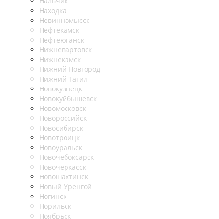
Нальчик
Находка
Невинномысск
Нефтекамск
Нефтеюганск
Нижневартовск
Нижнекамск
Нижний Новгород
Нижний Тагил
Новокузнецк
Новокуйбышевск
Новомосковск
Новороссийск
Новосибирск
Новотроицк
Новоуральск
Новочебоксарск
Новочеркасск
Новошахтинск
Новый Уренгой
Ногинск
Норильск
Ноябрьск