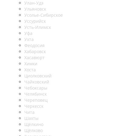
Улан-Удэ
Ульяновск
Усолье-Сибирское
Уссурийск
Усть-Илимск
Уфа
Ухта
Феодосия
Хабаровск
Хасавюрт
Химки
Хоста
Циолковский
Чайковский
Чебоксары
Челябинск
Череповец
Черкесск
Чита
Шахты
Щёлкино
Щёлково