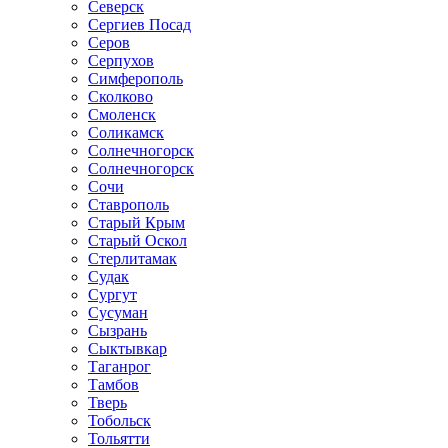
Северск
Сергиев Посад
Серов
Серпухов
Симферополь
Сколково
Смоленск
Соликамск
Солнечногорск
Солнечногорск
Сочи
Ставрополь
Старый Крым
Старый Оскол
Стерлитамак
Судак
Сургут
Сусуман
Сызрань
Сыктывкар
Таганрог
Тамбов
Тверь
Тобольск
Тольятти