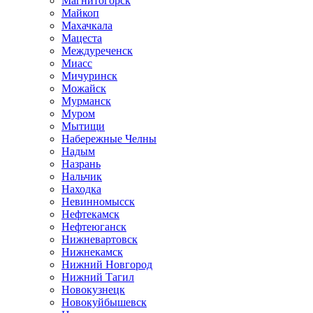
Магнитогорск
Майкоп
Махачкала
Мацеста
Междуреченск
Миасс
Мичуринск
Можайск
Мурманск
Муром
Мытищи
Набережные Челны
Надым
Назрань
Нальчик
Находка
Невинномысск
Нефтекамск
Нефтеюганск
Нижневартовск
Нижнекамск
Нижний Новгород
Нижний Тагил
Новокузнецк
Новокуйбышевск