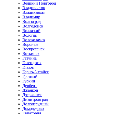
Великий Новгород
Владивосток
Владикавказ
Владимир
Волгоград
Волгодонск
Волжский
Вологда
Волоколамск
Воронеж
Воскресенск
Воткинск
Гатчина
Геленджик
Глазов
Горно-Алтайск
Грозный
Губкин
Дербент
Джанкой
Дзержинск
Димитровград
Долгопрудный
Домодедово
Евпатория