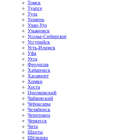
Томск
Туапсе
Тула
Тюмень
Улан-Удэ
Ульяновск
Усолье-Сибирское
Уссурийск
Усть-Илимск
Уфа
Ухта
Феодосия
Хабаровск
Хасавюрт
Химки
Хоста
Циолковский
Чайковский
Чебоксары
Челябинск
Череповец
Черкесск
Чита
Шахты
Щёлкино