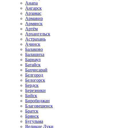
Анапа
Ангарск
Арзамас
Армавир
Армянск
Артём
Архангельск
Астрахань
Ачинск
Балаково
Балашиха
Барнаул
Батайск
Бахчисарай
Белгород
Белогорск
Бердск
Березники
Бийск
Биробиджан
Благовещенск
Братск
Брянск
Бугульма
Великие Луки