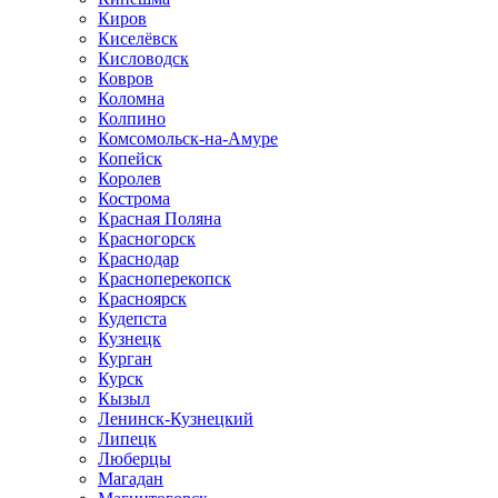
Киров
Киселёвск
Кисловодск
Ковров
Коломна
Колпино
Комсомольск-на-Амуре
Копейск
Королев
Кострома
Красная Поляна
Красногорск
Краснодар
Красноперекопск
Красноярск
Кудепста
Кузнецк
Курган
Курск
Кызыл
Ленинск-Кузнецкий
Липецк
Люберцы
Магадан