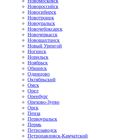
Новомосковск
Новороссийск
Новосибирск
Новотроицк
Новоуральск
Новочебоксарск
Новочеркасск
Новошахтинск
Новый Уренгой
Ногинск
Норильск
Ноябрьск
Обнинск
Одинцово
Октябрьский
Омск
Орел
Оренбург
Орехово-Зуево
Орск
Пенза
Первоуральск
Пермь
Петрозаводск
Петропавловск-Камчатский