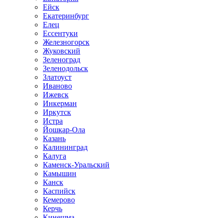
Ейск
Екатеринбург
Елец
Ессентуки
Железногорск
Жуковский
Зеленоград
Зеленодольск
Златоуст
Иваново
Ижевск
Инкерман
Иркутск
Истра
Йошкар-Ола
Казань
Калининград
Калуга
Каменск-Уральский
Камышин
Канск
Каспийск
Кемерово
Керчь
Кинешма