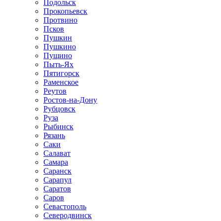
Подольск
Прокопьевск
Протвино
Псков
Пушкин
Пушкино
Пущино
Пыть-Ях
Пятигорск
Раменское
Реутов
Ростов-на-Дону
Рубцовск
Руза
Рыбинск
Рязань
Саки
Салават
Самара
Саранск
Сарапул
Саратов
Саров
Севастополь
Северодвинск