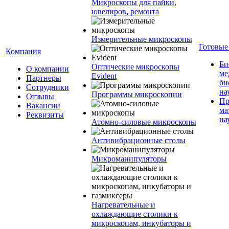
Микроскопы для пайки,
ювелиров, ремонта
Измерительные микроскопы
Готовые
Компания
Би
Оптические микроскопы
О компании
ме
Evident
Партнеры
би
Сотрудники
на
Программы микроскопии
Отзывы
Пр
Вакансии
ма
Реквизиты
на
Атомно-силовые микроскопы
Антивибрационные столы
Микроманипуляторы
Нагревательные и
охлаждающие столики к
микроскопам, инкубаторы и