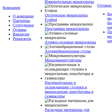
Измерительные микроскопы
Готовые
Компания
Би
Оптические микроскопы
О компании
ме
Evident
Партнеры
би
Сотрудники
на
Программы микроскопии
Отзывы
Пр
Вакансии
ма
Реквизиты
на
Атомно-силовые микроскопы
Антивибрационные столы
Микроманипуляторы
Нагревательные и
охлаждающие столики к
микроскопам, инкубаторы и
газмиксеры
Расходные материалы для