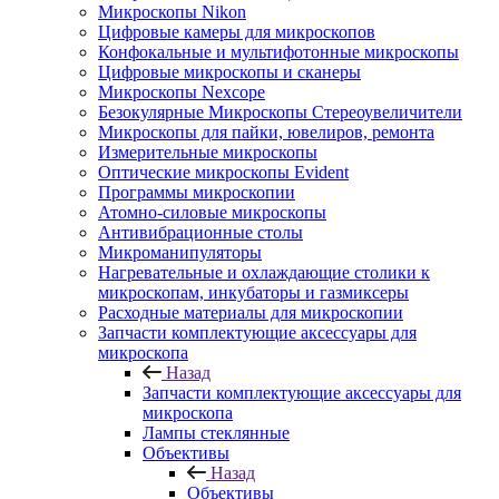
Микроскопы Nikon
Цифровые камеры для микроскопов
Конфокальные и мультифотонные микроскопы
Цифровые микроскопы и сканеры
Микроскопы Nexcope
Безокулярные Микроскопы Стереоувеличители
Микроскопы для пайки, ювелиров, ремонта
Измерительные микроскопы
Оптические микроскопы Evident
Программы микроскопии
Атомно-силовые микроскопы
Антивибрационные столы
Микроманипуляторы
Нагревательные и охлаждающие столики к
микроскопам, инкубаторы и газмиксеры
Расходные материалы для микроскопии
Запчасти комплектующие аксессуары для
микроскопа
Назад
Запчасти комплектующие аксессуары для
микроскопа
Лампы стеклянные
Объективы
Назад
Объективы