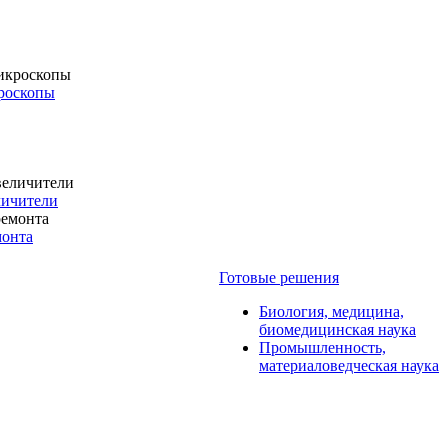
роскопы
личители
монта
Готовые решения
Биология, медицина,
биомедицинская наука
Промышленность,
материаловедческая наука