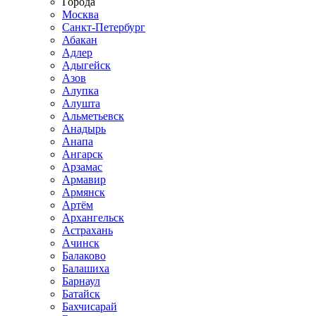
Города
Москва
Санкт-Петербург
Абакан
Адлер
Адыгейск
Азов
Алупка
Алушта
Альметьевск
Анадырь
Анапа
Ангарск
Арзамас
Армавир
Армянск
Артём
Архангельск
Астрахань
Ачинск
Балаково
Балашиха
Барнаул
Батайск
Бахчисарай