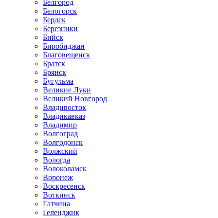
Белгород
Белогорск
Бердск
Березники
Бийск
Биробиджан
Благовещенск
Братск
Брянск
Бугульма
Великие Луки
Великий Новгород
Владивосток
Владикавказ
Владимир
Волгоград
Волгодонск
Волжский
Вологда
Волоколамск
Воронеж
Воскресенск
Воткинск
Гатчина
Геленджик