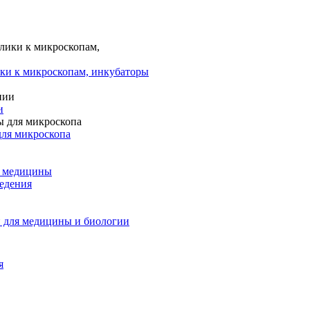
ки к микроскопам, инкубаторы
и
для микроскопа
и медицины
едения
 для медицины и биологии
я