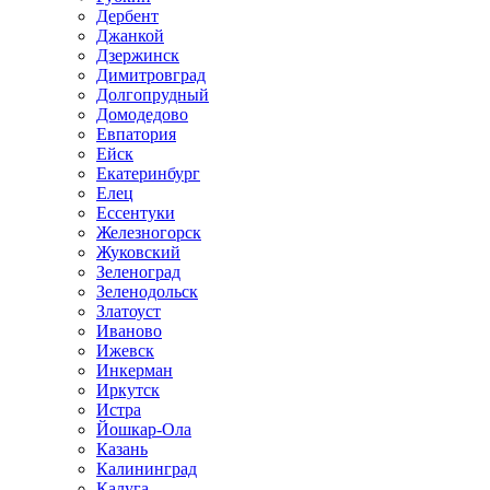
Дербент
Джанкой
Дзержинск
Димитровград
Долгопрудный
Домодедово
Евпатория
Ейск
Екатеринбург
Елец
Ессентуки
Железногорск
Жуковский
Зеленоград
Зеленодольск
Златоуст
Иваново
Ижевск
Инкерман
Иркутск
Истра
Йошкар-Ола
Казань
Калининград
Калуга