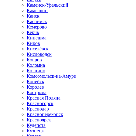
Каменск-Уральский
Камышин
Канск
Каспийск
Кемерово
Керчь
Кинешма
Киров
Киселёвск
Кисловодск
Ковров
Коломна
Колпино
Комсомольск-на-Амуре
Копейск
Королев
Кострома
Красная Поляна
Красногорск
Краснодар
Красноперекопск
Красноярск
Кудепста
Кузнецк