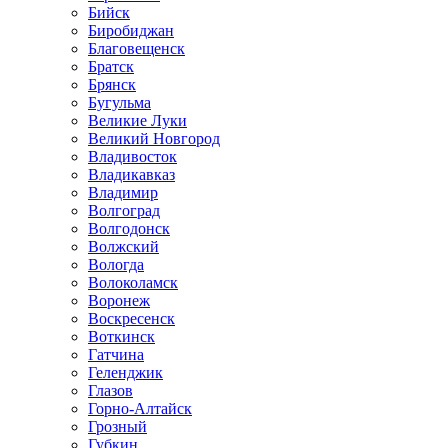
Бийск
Биробиджан
Благовещенск
Братск
Брянск
Бугульма
Великие Луки
Великий Новгород
Владивосток
Владикавказ
Владимир
Волгоград
Волгодонск
Волжский
Вологда
Волоколамск
Воронеж
Воскресенск
Воткинск
Гатчина
Геленджик
Глазов
Горно-Алтайск
Грозный
Губкин