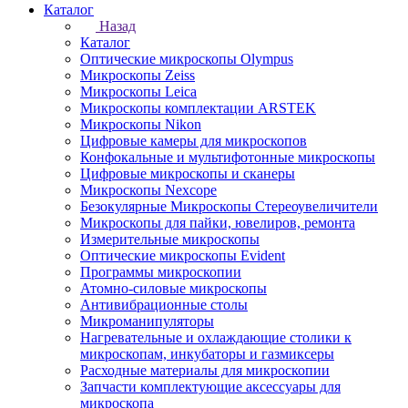
Каталог
Назад
Каталог
Оптические микроскопы Olympus
Микроскопы Zeiss
Микроскопы Leica
Микроскопы комплектации ARSTEK
Микроскопы Nikon
Цифровые камеры для микроскопов
Конфокальные и мультифотонные микроскопы
Цифровые микроскопы и сканеры
Микроскопы Nexcope
Безокулярные Микроскопы Стереоувеличители
Микроскопы для пайки, ювелиров, ремонта
Измерительные микроскопы
Оптические микроскопы Evident
Программы микроскопии
Атомно-силовые микроскопы
Антивибрационные столы
Микроманипуляторы
Нагревательные и охлаждающие столики к
микроскопам, инкубаторы и газмиксеры
Расходные материалы для микроскопии
Запчасти комплектующие аксессуары для
микроскопа