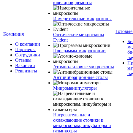
ювелиров, ремонта
Измерительные микроскопы
Готовые
Компания
Оптические микроскопы
Evident
Би
О компании
ме
Партнеры
Программы микроскопии
би
Сотрудники
на
Отзывы
Пр
Вакансии
Атомно-силовые микроскопы
ма
Реквизиты
на
Антивибрационные столы
Микроманипуляторы
Нагревательные и
охлаждающие столики к
микроскопам, инкубаторы и
газмиксеры