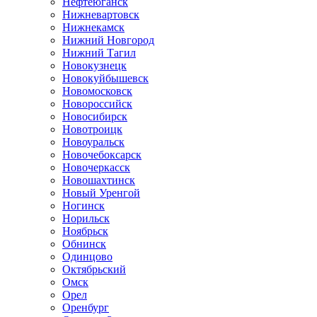
Нефтеюганск
Нижневартовск
Нижнекамск
Нижний Новгород
Нижний Тагил
Новокузнецк
Новокуйбышевск
Новомосковск
Новороссийск
Новосибирск
Новотроицк
Новоуральск
Новочебоксарск
Новочеркасск
Новошахтинск
Новый Уренгой
Ногинск
Норильск
Ноябрьск
Обнинск
Одинцово
Октябрьский
Омск
Орел
Оренбург