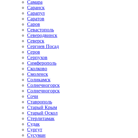
Самара
Саранск
Сарапул
Саратов
Саров
Севастополь
Северодвинск
Северск
Сергиев Посад
Серов
Серпухов
Симферополь
Сколково
Смоленск
Соликамск
Солнечногорск
Солнечногорск
Сочи
Ставрополь
Старый Крым
Старый Оскол
Стерлитамак
Судак
Сургут
Сусуман