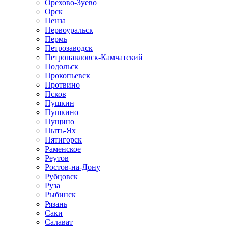
Орехово-Зуево
Орск
Пенза
Первоуральск
Пермь
Петрозаводск
Петропавловск-Камчатский
Подольск
Прокопьевск
Протвино
Псков
Пушкин
Пушкино
Пущино
Пыть-Ях
Пятигорск
Раменское
Реутов
Ростов-на-Дону
Рубцовск
Руза
Рыбинск
Рязань
Саки
Салават