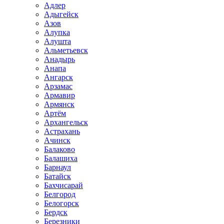
Адлер
Адыгейск
Азов
Алупка
Алушта
Альметьевск
Анадырь
Анапа
Ангарск
Арзамас
Армавир
Армянск
Артём
Архангельск
Астрахань
Ачинск
Балаково
Балашиха
Барнаул
Батайск
Бахчисарай
Белгород
Белогорск
Бердск
Березники