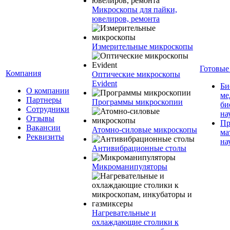
Микроскопы для пайки,
ювелиров, ремонта
Измерительные микроскопы
Готовые
Компания
Оптические микроскопы
Evident
Би
О компании
ме
Партнеры
Программы микроскопии
би
Сотрудники
на
Отзывы
Пр
Вакансии
Атомно-силовые микроскопы
ма
Реквизиты
на
Антивибрационные столы
Микроманипуляторы
Нагревательные и
охлаждающие столики к