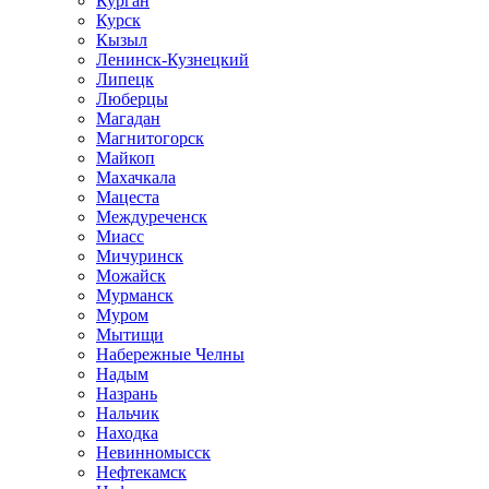
Курган
Курск
Кызыл
Ленинск-Кузнецкий
Липецк
Люберцы
Магадан
Магнитогорск
Майкоп
Махачкала
Мацеста
Междуреченск
Миасс
Мичуринск
Можайск
Мурманск
Муром
Мытищи
Набережные Челны
Надым
Назрань
Нальчик
Находка
Невинномысск
Нефтекамск