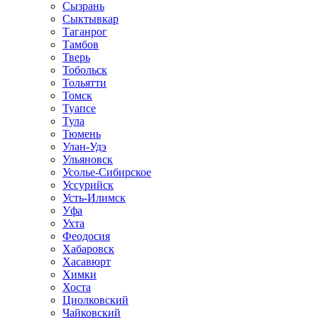
Сызрань
Сыктывкар
Таганрог
Тамбов
Тверь
Тобольск
Тольятти
Томск
Туапсе
Тула
Тюмень
Улан-Удэ
Ульяновск
Усолье-Сибирское
Уссурийск
Усть-Илимск
Уфа
Ухта
Феодосия
Хабаровск
Хасавюрт
Химки
Хоста
Циолковский
Чайковский